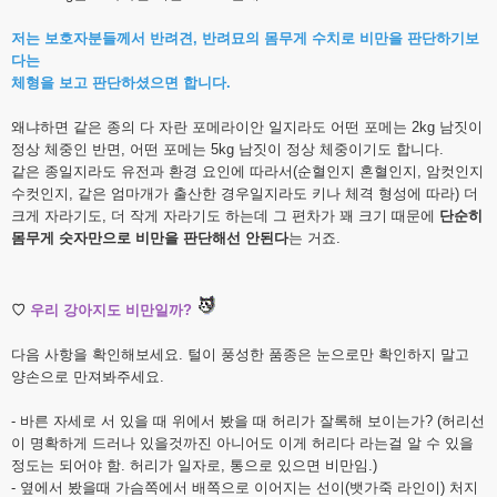
저는 보호자분들께서 반려견, 반려묘의 몸무게 수치로 비만을 판단하기보
다는
체형을 보고 판단하셨으면 합니다.
왜냐하면 같은 종의 다 자란 포메라이안 일지라도 어떤 포메는 2kg 남짓이
정상 체중인 반면, 어떤 포메는 5kg 남짓이 정상 체중이기도 합니다.
같은 종일지라도 유전과 환경 요인에 따라서(순혈인지 혼혈인지, 암컷인지
수컷인지, 같은 엄마개가 출산한 경우일지라도 키나 체격 형성에 따라) 더
크게 자라기도, 더 작게 자라기도 하는데 그 편차가 꽤 크기 때문에
단순히
몸무게 숫자만으로 비만을 판단해선 안된다
는 거죠.
♡
우리 강아지도 비만일까?
다음 사항을 확인해보세요. 털이 풍성한 품종은 눈으로만 확인하지 말고
양손으로 만져봐주세요.
- 바른 자세로 서 있을 때 위에서 봤을 때 허리가 잘록해 보이는가? (허리선
이 명확하게 드러나 있을것까진 아니어도 이게 허리다 라는걸 알 수 있을
정도는 되어야 함. 허리가 일자로, 통으로 있으면 비만임.)
- 옆에서 봤을때 가슴쪽에서 배쪽으로 이어지는 선이(뱃가죽 라인이) 처지