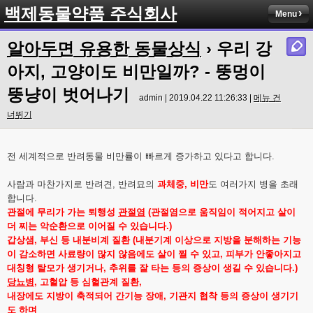
백제동물약품 주식회사
Menu
알아두면 유용한 동물상식
› 우리 강
아지, 고양이도 비만일까? - 뚱멍이
뚱냥이 벗어나기
admin | 2019.04.22 11:26:33 |
메뉴 건
너뛰기
전 세계적으로 반려동물 비만률이 빠르게 증가하고 있다고 합니다.
사람과 마찬가지로 반려견, 반려묘의
과체중, 비만
도 여러가지 병을 초래
합니다.
관절에 무리가 가는 퇴행성
관절염
(관절염으로 움직임이 적어지고 살이
더 찌는 악순환으로 이어질 수 있습니다.)
갑상샘, 부신 등 내분비계 질환 (내분기계 이상으로 지방을 분해하는 기능
이 감소하면 사료량이 많지 않음에도 살이 찔 수 있고, 피부가 안좋아지고
대칭형 탈모가 생기거나, 추위를 잘 타는 등의 증상이 생길 수 있습니다.)
당뇨병
, 고혈압 등 심혈관계 질환,
내장에도 지방이 축적되어 간기능 장애, 기관지 협착 등의 증상이 생기기
도 하며